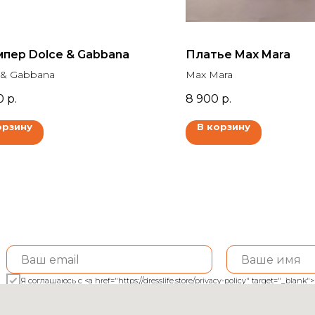
пер Dolce & Gabbana
Платье Max Mara
 & Gabbana
Max Mara
0
р.
8 900
р.
орзину
В корзину
Я соглашаюсь с <a href="https://dresslife.store/privacy-policy" target="_bl