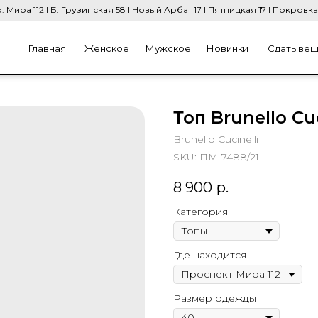
. Мира 112 I Б. Грузинская 58 I Новый Арбат 17 I Пятницкая 17 I Покровка
Главная
Женское
Мужское
Новинки
Сдать ве
Топ Brunello Cuc
Brunello Cucinelli
SKU:
ПМ-7488/21
8 900
р.
Категория
Где находится
Размер одежды