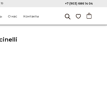
 19
+7 (903) 686 14 04
щь
О нас
Контакты
inelli