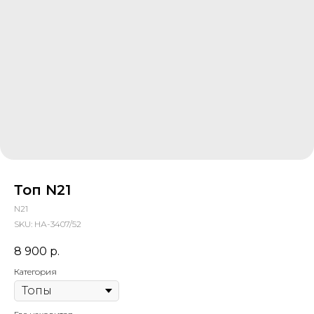
Топ N21
N21
SKU:
НА-3407/52
8 900
р.
Категория