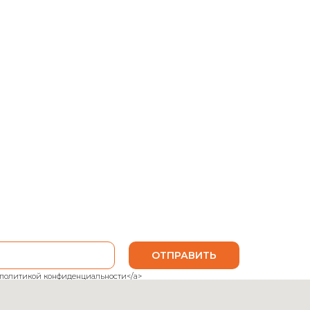
Джемпер Prada
Prada
7 250
р.
В корзину
ОТПРАВИТЬ
ank">политикой конфиденциальности</a>