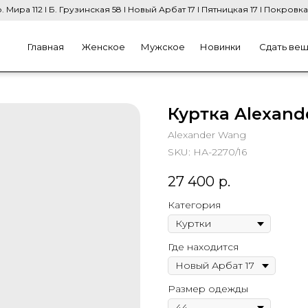
. Мира 112 I Б. Грузинская 58 I Новый Арбат 17 I Пятницкая 17 I Покровка
Главная
Женское
Мужское
Новинки
Сдать ве
Куртка Alexan
Alexander Wang
SKU:
НА-2270/16
27 400
р.
Категория
Где находится
Размер одежды