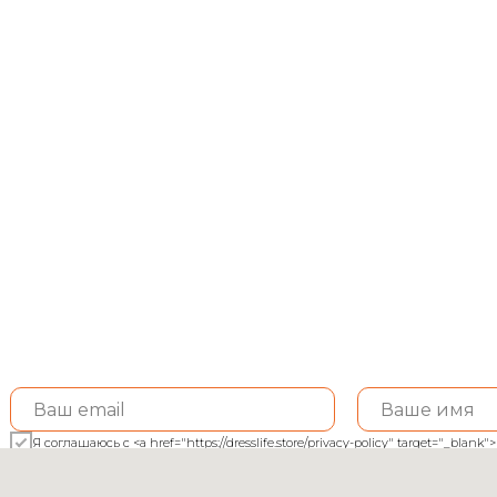
а Salvatore Ferragamo
Худи Aeronautica
tore Ferragamo
Aeronautica
0
р.
8 900
р.
орзину
В корзину
Я соглашаюсь с <a href="https://dresslife.store/privacy-policy" target="_bl