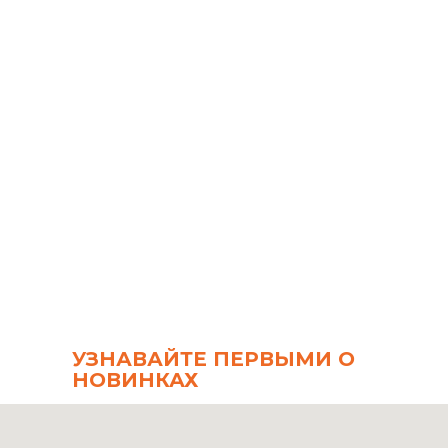
Блузка Max&Co
Сумк
Max&Co
Salva
7 300
р.
8 90
В корзину
В к
УЗНАВАЙТЕ ПЕРВЫМИ О
НОВИНКАХ