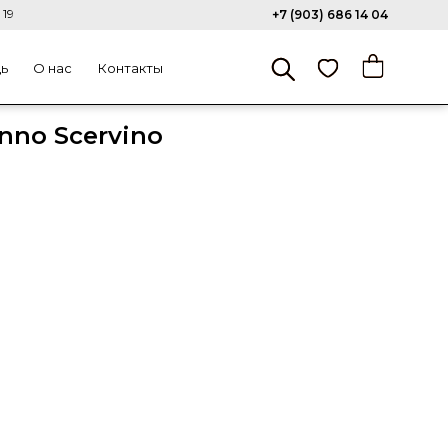
 19
+7 (903) 686 14 04
щь
О нас
Контакты
nno Scervino