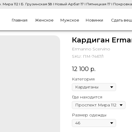
. Мира 112 I Б. Грузинская 58 I Новый Арбат 17 I Пятницкая 17 I Покровка
Главная
Женское
Мужское
Новинки
Сдать ве
Кардиган Erma
Ermanno Scervino
SKU:
ПМ-7467/1
12 100
р.
Категория
Где находится
Размер одежды