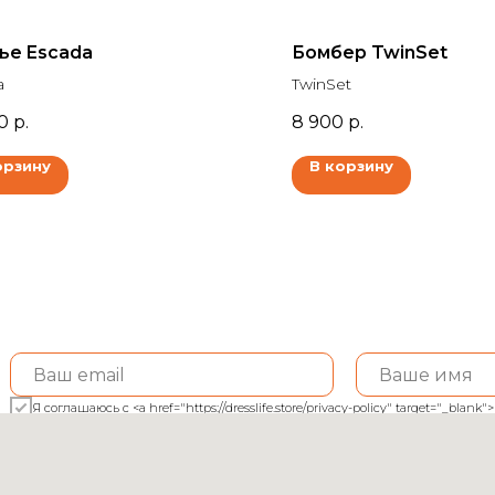
ье Escada
Бомбер TwinSet
a
TwinSet
0
р.
8 900
р.
орзину
В корзину
Я соглашаюсь с <a href="https://dresslife.store/privacy-policy" target="_bl