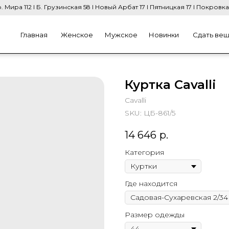
. Мира 112 I Б. Грузинская 58 I Новый Арбат 17 I Пятницкая 17 I Покровка
Главная
Женское
Мужское
Новинки
Сдать ве
Куртка Cavalli
Cavalli
SKU:
ЦБ-861/5
14 646
р.
Категория
Где находится
Размер одежды