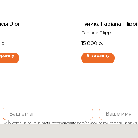
сы Dior
Туника Fabiana Filippi
Fabiana Filippi
р.
15 800
р.
орзину
В корзину
Я соглашаюсь с <a href="https://dresslife.store/privacy-policy" target="_bl