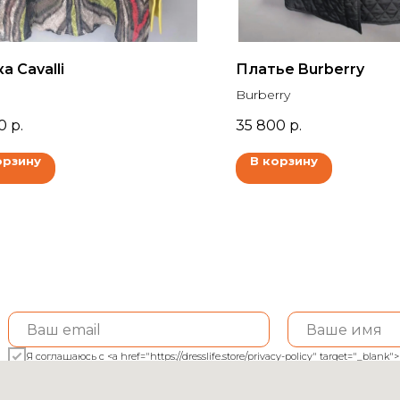
а Cavalli
Платье Burberry
Burberry
0
р.
35 800
р.
орзину
В корзину
Я соглашаюсь с <a href="https://dresslife.store/privacy-policy" target="_bl