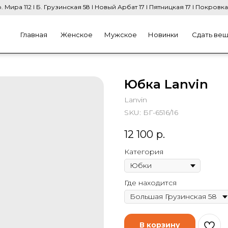
. Мира 112 I Б. Грузинская 58 I Новый Арбат 17 I Пятницкая 17 I Покровка
Главная
Женское
Мужское
Новинки
Сдать ве
Юбка Lanvin
Lanvin
SKU:
БГ-6516/16
12 100
р.
Категория
Где находится
В корзину