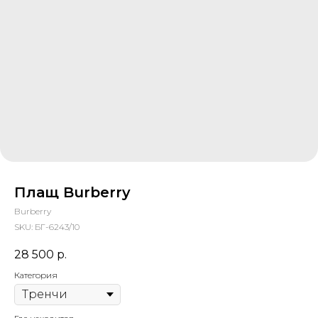
Плащ Burberry
Burberry
SKU:
БГ-6243/10
28 500
р.
Категория