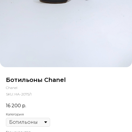
Ботильоны Chаnel
Chаnel
SKU:
НА-2075/1
16 200
р.
Категория