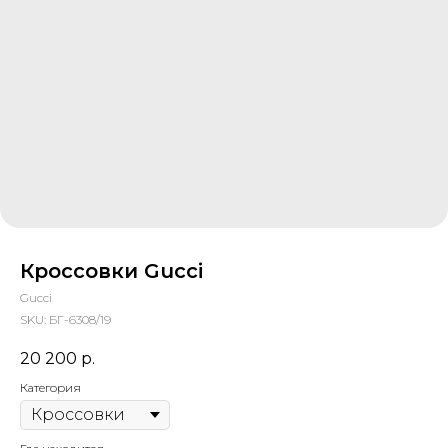
Кроссовки Gucci
Gucci
SKU:
БГ-6308/19
20 200
р.
Категория