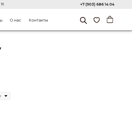
 19
+7 (903) 686 14 04
щь
О нас
Контакты
y