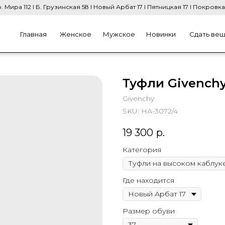
. Мира 112 I Б. Грузинская 58 I Новый Арбат 17 I Пятницкая 17 I Покровка
Главная
Женское
Мужское
Новинки
Сдать ве
Туфли Givench
Givenchy
SKU:
НА-3072/4
19 300
р.
Категория
Где находится
Размер обуви