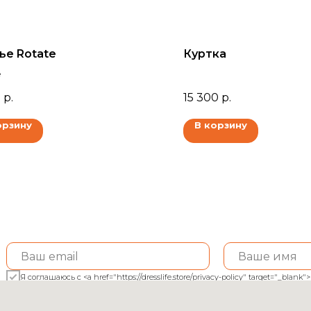
ье Rotate
Куртка
e
0
р.
15 300
р.
орзину
В корзину
Я соглашаюсь с <a href="https://dresslife.store/privacy-policy" target="_bl